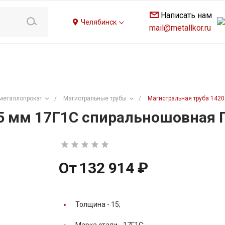
Написать нам
Челябинск
mail@metallkor.ru
металлопрокат
/
Магистральные трубы
/
Магистральная труба 142
5 мм 17Г1С спиральношовная 
От
132 914 ₽
Толщина -
15;