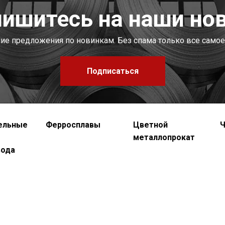
ишитесь на наши но
шие предложения по новинкам. Без спама только все самое
Подписаться
ельные
Ферросплавы
Цветной
Ч
металлопрокат
вода