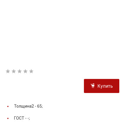
Купить
Толщина2 -
65;
ГОСТ -
-;