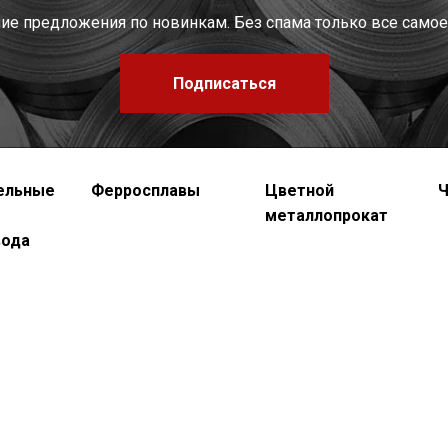
шие предложения по новинкам. Без спама только все самое
Подписаться
ельные
Ферросплавы
Цветной
Ч
металлопрокат
вода