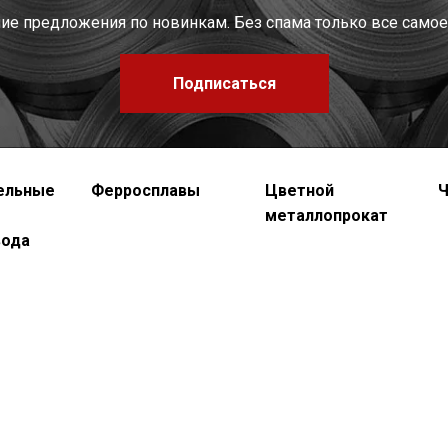
шие предложения по новинкам. Без спама только все самое
Подписаться
ельные
Ферросплавы
Цветной
Ч
металлопрокат
вода