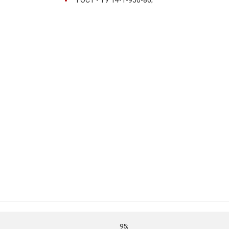
ГОСТ -
ТУ 14-1-950-86;
95;