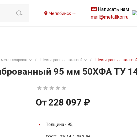
Написать нам
Челябинск
mail@metallkor.ru
 металлопрокат
/
Шестигранник стальной
/
Шестигранник стальной
брованный 95 мм 50ХФА ТУ 14
От
228 097 ₽
Толщина -
95;