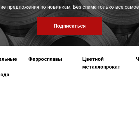
шие предложения по новинкам. Без спама только все самое
Подписаться
ельные
Ферросплавы
Цветной
Ч
металлопрокат
вода