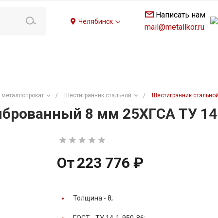
Написать нам
Челябинск
mail@metallkor.ru
 металлопрокат
/
Шестигранник стальной
/
Шестигранник стальной
брованный 8 мм 25ХГСА ТУ 14
От
223 776 ₽
Толщина -
8;