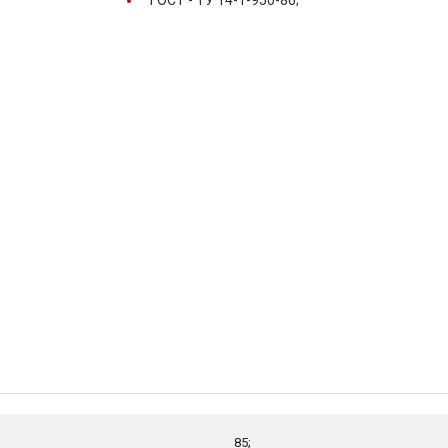
ГОСТ -
ТУ 14-1-950-86;
85;