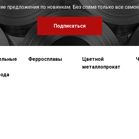
шие предложения по новинкам. Без спама только все самое
Подписаться
ельные
Ферросплавы
Цветной
Ч
металлопрокат
вода