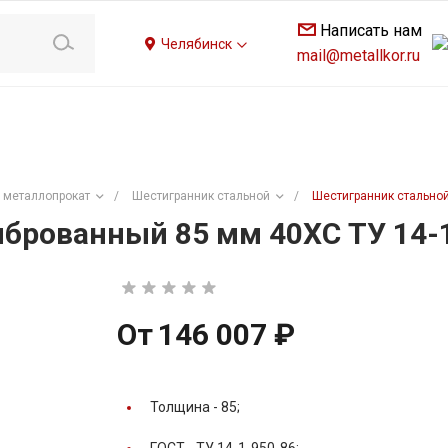
Написать нам
Челябинск
mail@metallkor.ru
 металлопрокат
/
Шестигранник стальной
/
Шестигранник стальной
брованный 85 мм 40ХС ТУ 14-
От
146 007 ₽
Толщина -
85;