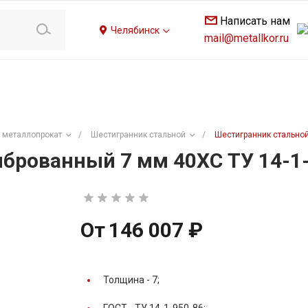
Написать нам
Челябинск
mail@metallkor.ru
 металлопрокат
/
Шестигранник стальной
/
Шестигранник стальной
брованный 7 мм 40ХС ТУ 14-1
От
146 007 ₽
Толщина -
7;