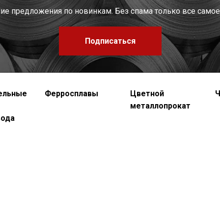
шие предложения по новинкам. Без спама только все самое
Подписаться
ельные
Ферросплавы
Цветной
Ч
металлопрокат
вода