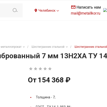
Написать нам
Челябинск
mail@metallkor.ru
 металлопрокат
/
Шестигранник стальной
/
Шестигранник стальной
брованный 7 мм 13Н2ХА ТУ 14
От
154 368 ₽
Толщина -
7;