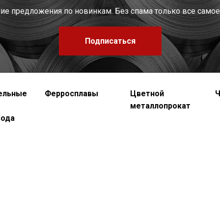
шие предложения по новинкам. Без спама только все самое
Подписаться
ельные
Ферросплавы
Цветной
Ч
металлопрокат
вода