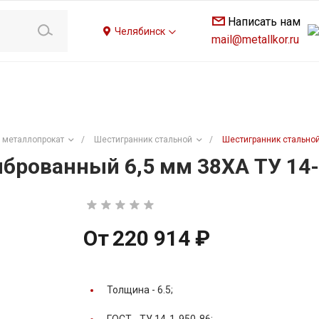
Написать нам
Челябинск
mail@metallkor.ru
 металлопрокат
/
Шестигранник стальной
/
Шестигранник стальной
брованный 6,5 мм 38ХА ТУ 14-
От
220 914 ₽
Толщина -
6.5;