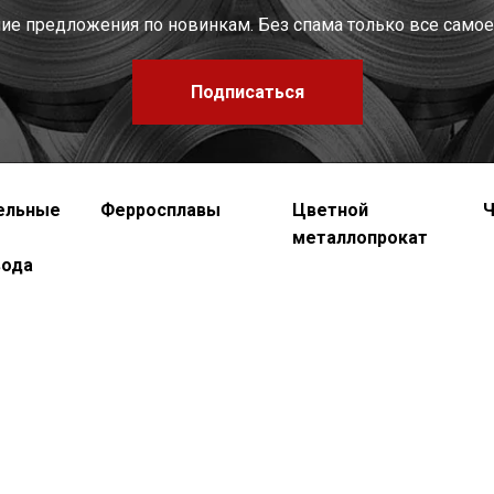
шие предложения по новинкам. Без спама только все самое
Подписаться
ельные
Ферросплавы
Цветной
Ч
металлопрокат
вода