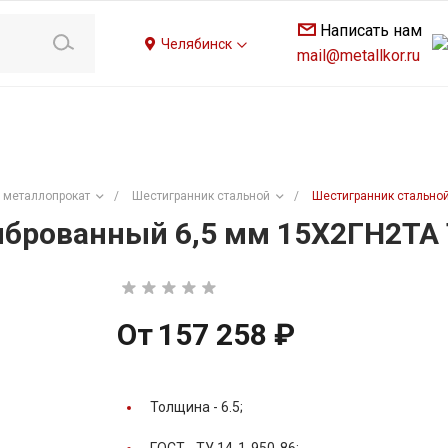
Написать нам
Челябинск
mail@metallkor.ru
 металлопрокат
/
Шестигранник стальной
/
Шестигранник стальной
брованный 6,5 мм 15Х2ГН2ТА 
От
157 258 ₽
Толщина -
6.5;