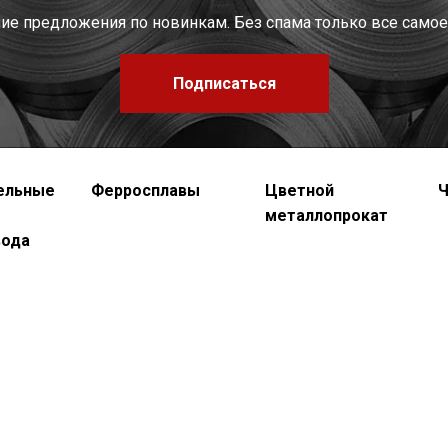
шие предложения по новинкам. Без спама только все самое
Подписаться
ельные
Ферросплавы
Цветной
Ч
металлопрокат
вода