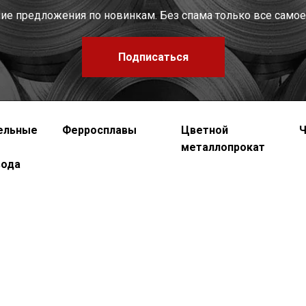
шие предложения по новинкам. Без спама только все самое
Подписаться
ельные
Ферросплавы
Цветной
Ч
металлопрокат
вода