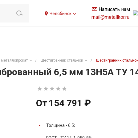
Написать нам
Челябинск
mail@metallkor.ru
 металлопрокат
/
Шестигранник стальной
/
Шестигранник стальной
брованный 6,5 мм 13Н5А ТУ 14
От
154 791 ₽
Толщина -
6.5;