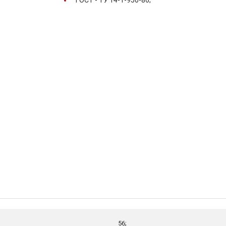
ГОСТ -
ТУ 14-1-950-86;
56;