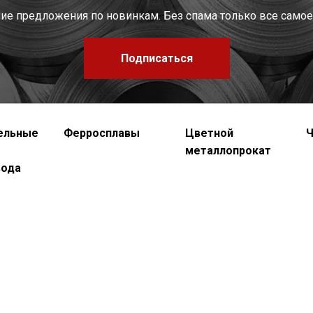
шие предложения по новинкам. Без спама только все самое
Подписаться
ельные
Ферросплавы
Цветной
Ч
металлопрокат
вода