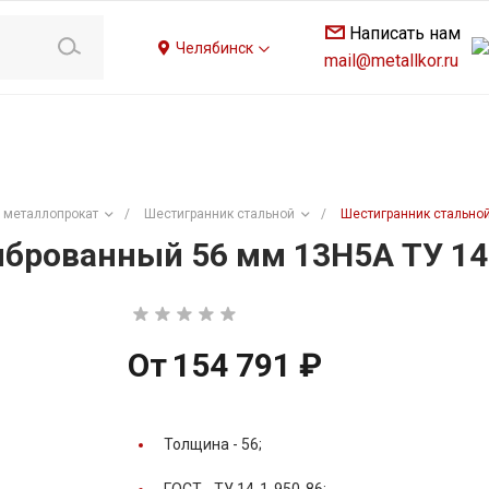
Написать нам
Челябинск
mail@metallkor.ru
 металлопрокат
/
Шестигранник стальной
/
Шестигранник стальной
брованный 56 мм 13Н5А ТУ 14
От
154 791 ₽
Толщина -
56;