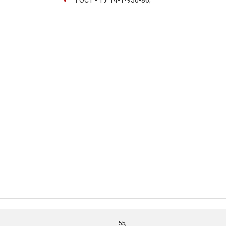
ГОСТ -
ТУ 14-1-950-86;
55;