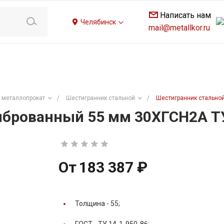
Написать нам
Челябинск
mail@metallkor.ru
 металлопрокат
/
Шестигранник стальной
/
Шестигранник стальной
брованный 55 мм 30ХГСН2А ТУ
От
183 387 ₽
Толщина -
55;