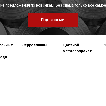
шие предложения по новинкам. Без спама только все самое
Подписаться
ельные
Ферросплавы
Цветной
Ч
металлопрокат
вода