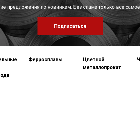
шие предложения по новинкам. Без спама только все самое
Подписаться
ельные
Ферросплавы
Цветной
Ч
металлопрокат
вода