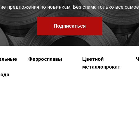
шие предложения по новинкам. Без спама только все самое
Подписаться
ельные
Ферросплавы
Цветной
Ч
металлопрокат
вода