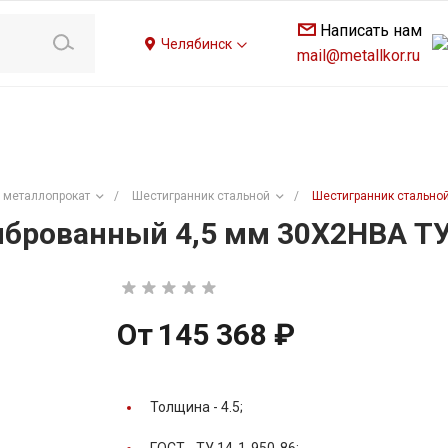
Написать нам
Челябинск
mail@metallkor.ru
 металлопрокат
/
Шестигранник стальной
/
Шестигранник стальной
брованный 4,5 мм 30Х2НВА ТУ
От
145 368 ₽
Толщина -
4.5;