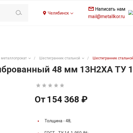
Написать нам
Челябинск
mail@metallkor.ru
 металлопрокат
/
Шестигранник стальной
/
Шестигранник стальной
брованный 48 мм 13Н2ХА ТУ 1
От
154 368 ₽
Толщина -
48;