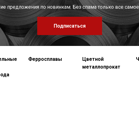
шие предложения по новинкам. Без спама только все самое
Подписаться
ельные
Ферросплавы
Цветной
Ч
металлопрокат
вода