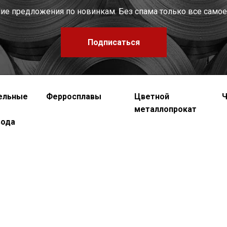
шие предложения по новинкам. Без спама только все самое
Подписаться
ельные
Ферросплавы
Цветной
Ч
металлопрокат
вода