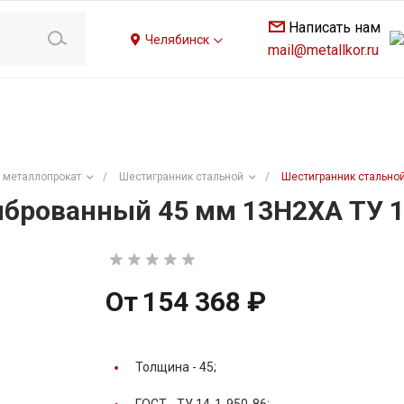
Написать нам
Челябинск
mail@metallkor.ru
 металлопрокат
/
Шестигранник стальной
/
Шестигранник стальной
брованный 45 мм 13Н2ХА ТУ 1
От
154 368 ₽
Толщина -
45;