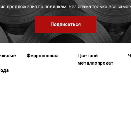
шие предложения по новинкам. Без спама только все самое
Подписаться
ельные
Ферросплавы
Цветной
Ч
металлопрокат
вода