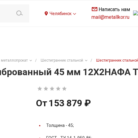
Написать нам
Челябинск
mail@metallkor.ru
 металлопрокат
/
Шестигранник стальной
/
Шестигранник стально
иброванный 45 мм 12Х2НАФА Т
От
153 879 ₽
Толщина -
45;