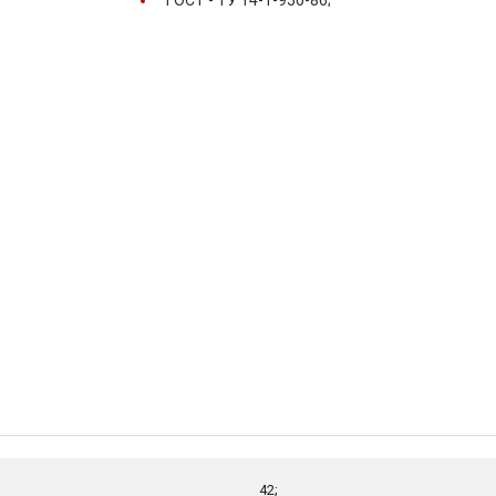
ГОСТ -
ТУ 14-1-950-86;
42;