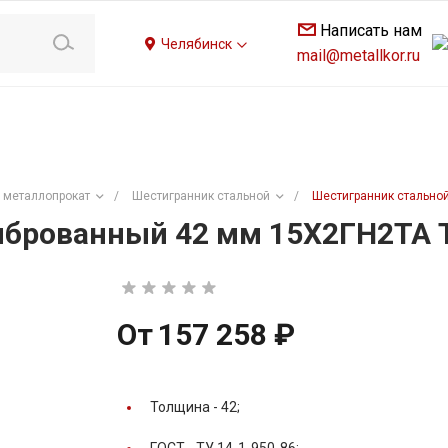
Написать нам
Челябинск
mail@metallkor.ru
 металлопрокат
/
Шестигранник стальной
/
Шестигранник стальной
брованный 42 мм 15Х2ГН2ТА Т
От
157 258 ₽
Толщина -
42;