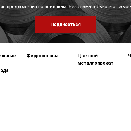
шие предложения по новинкам. Без спама только все самое
Подписаться
ельные
Ферросплавы
Цветной
Ч
металлопрокат
вода