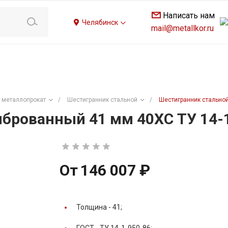
Написать нам
Челябинск
mail@metallkor.ru
 металлопрокат
/
Шестигранник стальной
/
Шестигранник стальной
брованный 41 мм 40ХС ТУ 14-
От
146 007 ₽
Толщина -
41;