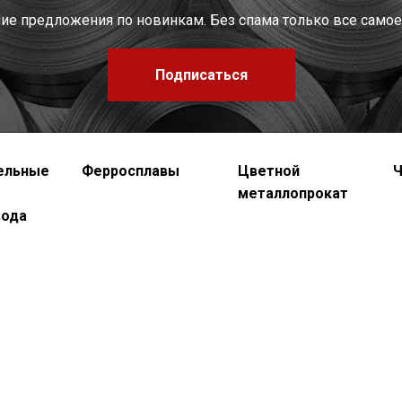
шие предложения по новинкам. Без спама только все самое
Подписаться
ельные
Ферросплавы
Цветной
Ч
металлопрокат
вода