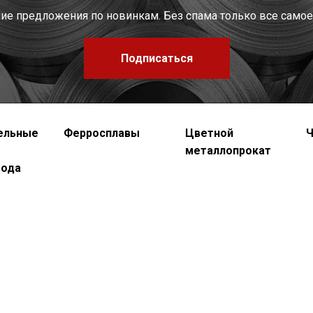
шие предложения по новинкам. Без спама только все самое
Подписаться
ельные
Ферросплавы
Цветной
Ч
металлопрокат
вода