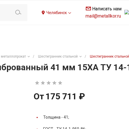
Написать нам
Челябинск
mail@metallkor.ru
 металлопрокат
/
Шестигранник стальной
/
Шестигранник стальной
брованный 41 мм 15ХА ТУ 14-
От
175 711 ₽
Толщина -
41;