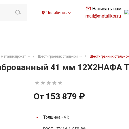
Написать нам
Челябинск
mail@metallkor.ru
 металлопрокат
/
Шестигранник стальной
/
Шестигранник стально
иброванный 41 мм 12Х2НАФА Т
От
153 879 ₽
Толщина -
41;