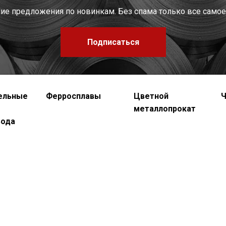
шие предложения по новинкам. Без спама только все самое
Подписаться
ельные
Ферросплавы
Цветной
Ч
металлопрокат
вода