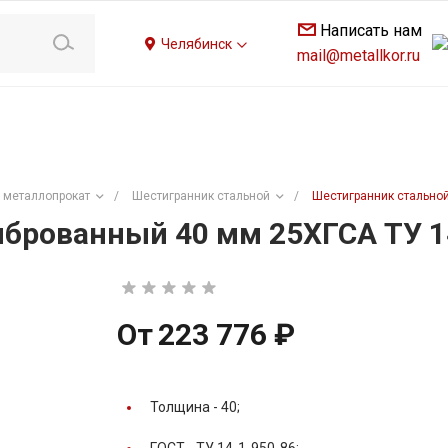
Написать нам
Челябинск
mail@metallkor.ru
 металлопрокат
/
Шестигранник стальной
/
Шестигранник стальной
брованный 40 мм 25ХГСА ТУ 1
От
223 776 ₽
Толщина -
40;