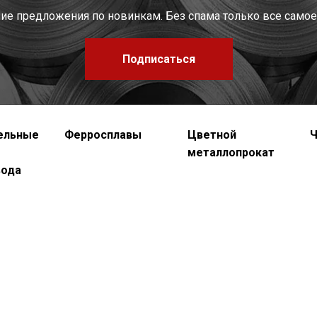
шие предложения по новинкам. Без спама только все самое
Подписаться
ельные
Ферросплавы
Цветной
Ч
металлопрокат
вода