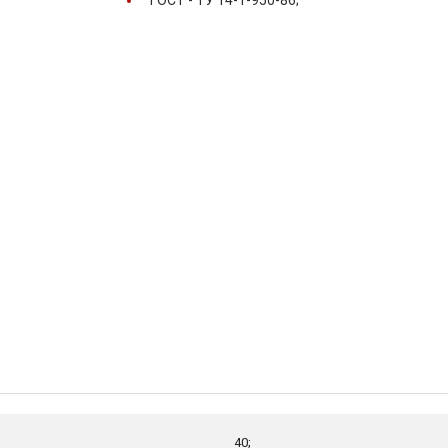
ГОСТ -
ТУ 14-1-950-86;
40;