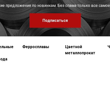
шие предложения по новинкам. Без спама только все самое
Подписаться
ельные
Ферросплавы
Цветной
Ч
металлопрокат
вода