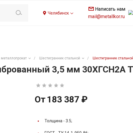
Написать нам
Челябинск
mail@metallkor.ru
 металлопрокат
/
Шестигранник стальной
/
Шестигранник стальной
брованный 3,5 мм 30ХГСН2А Т
От
183 387 ₽
Толщина -
3.5;