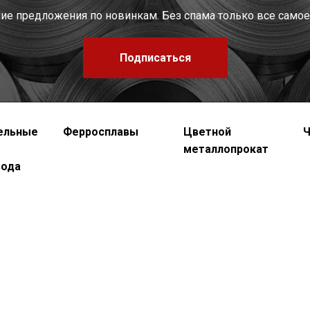
шие предложения по новинкам. Без спама только все самое
Подписаться
ельные
Ферросплавы
Цветной
Ч
металлопрокат
вода