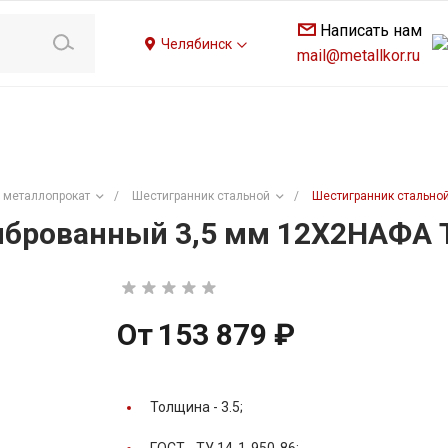
Написать нам
Челябинск
mail@metallkor.ru
 металлопрокат
/
Шестигранник стальной
/
Шестигранник стальной
брованный 3,5 мм 12Х2НАФА Т
От
153 879 ₽
Толщина -
3.5;