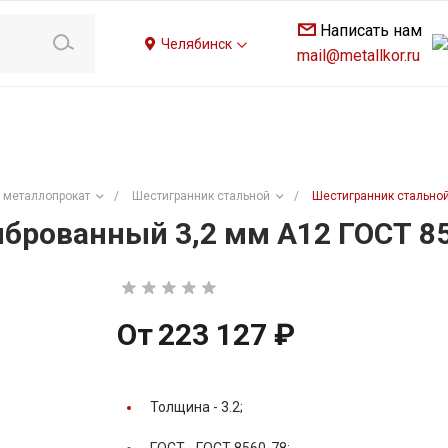
Написать нам
Челябинск
mail@metallkor.ru
 металлопрокат
/
Шестигранник стальной
/
Шестигранник стальной
брованный 3,2 мм А12 ГОСТ 8
От
223 127 ₽
Толщина -
3.2;