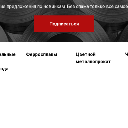
шие предложения по новинкам. Без спама только все самое
Подписаться
ельные
Ферросплавы
Цветной
Ч
металлопрокат
вода