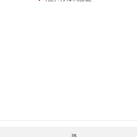
ГОСТ -
ТУ 14-1-950-86;
38;