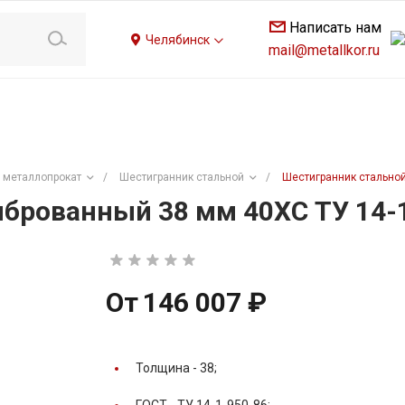
Написать нам
Челябинск
mail@metallkor.ru
 металлопрокат
/
Шестигранник стальной
/
Шестигранник стальной
брованный 38 мм 40ХС ТУ 14-
От
146 007 ₽
Толщина -
38;