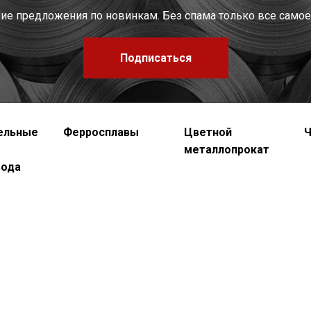
шие предложения по новинкам. Без спама только все самое
Подписаться
ельные
Ферросплавы
Цветной
Ч
металлопрокат
вода