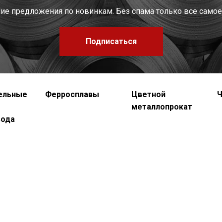
шие предложения по новинкам. Без спама только все самое
Подписаться
ельные
Ферросплавы
Цветной
Ч
металлопрокат
вода