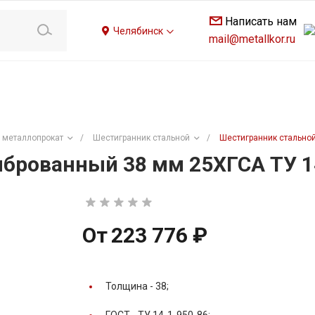
Написать нам
Челябинск
mail@metallkor.ru
 металлопрокат
/
Шестигранник стальной
/
Шестигранник стальной
брованный 38 мм 25ХГСА ТУ 1
От
223 776 ₽
Толщина -
38;