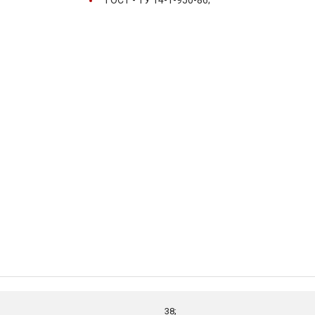
ГОСТ -
ТУ 14-1-950-86;
38;