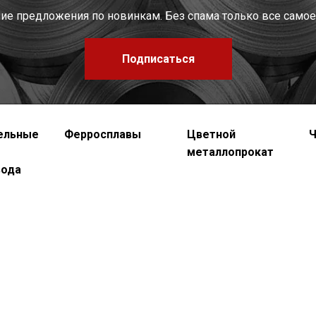
шие предложения по новинкам. Без спама только все самое
Подписаться
ельные
Ферросплавы
Цветной
Ч
металлопрокат
вода