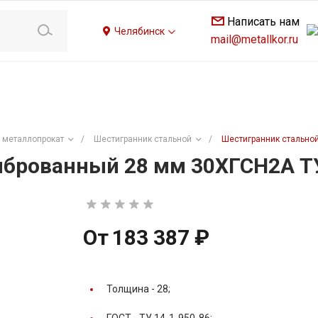
Написать нам
Челябинск
mail@metallkor.ru
 металлопрокат
/
Шестигранник стальной
/
Шестигранник стальной
брованный 28 мм 30ХГСН2А ТУ
От
183 387 ₽
Толщина -
28;