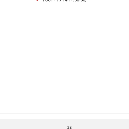
ГОСТ -
ТУ 14-1-950-86;
28;