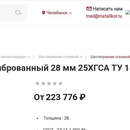
Написать нам
Челябинск
mail@metallkor.ru
 металлопрокат
/
Шестигранник стальной
/
Шестигранник стальной
брованный 28 мм 25ХГСА ТУ 1
От
223 776 ₽
Толщина -
28;