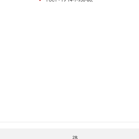
ГОСТ -
ТУ 14-1-950-86;
28;