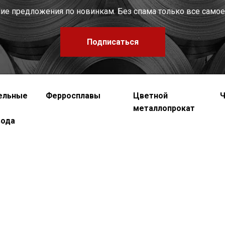
шие предложения по новинкам. Без спама только все самое
Подписаться
ельные
Ферросплавы
Цветной
Ч
металлопрокат
вода