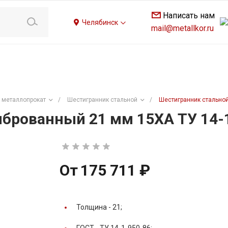
Написать нам
Челябинск
mail@metallkor.ru
 металлопрокат
/
Шестигранник стальной
/
Шестигранник стальной
брованный 21 мм 15ХА ТУ 14-
От
175 711 ₽
Толщина -
21;