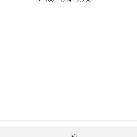
ГОСТ -
ТУ 14-1-950-86;
21;