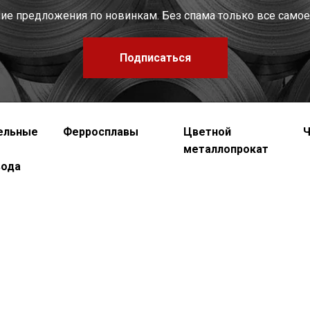
шие предложения по новинкам. Без спама только все самое
Подписаться
ельные
Ферросплавы
Цветной
Ч
металлопрокат
вода