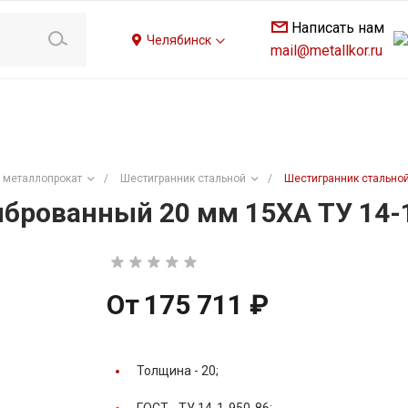
Написать нам
Челябинск
mail@metallkor.ru
 металлопрокат
/
Шестигранник стальной
/
Шестигранник стальной
брованный 20 мм 15ХА ТУ 14-
От
175 711 ₽
Толщина -
20;