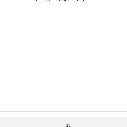
ГОСТ -
ТУ 14-1-950-86;
20;