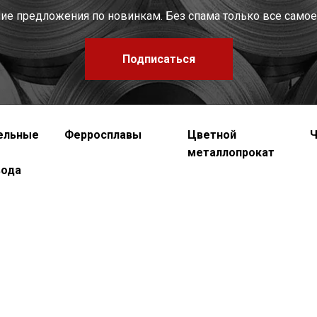
шие предложения по новинкам. Без спама только все самое
Подписаться
ельные
Ферросплавы
Цветной
Ч
металлопрокат
вода