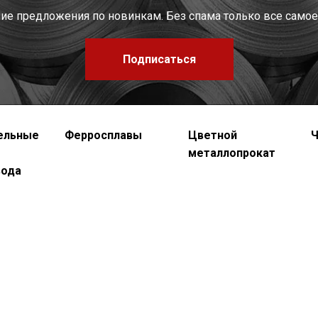
шие предложения по новинкам. Без спама только все самое
Подписаться
ельные
Ферросплавы
Цветной
Ч
металлопрокат
вода