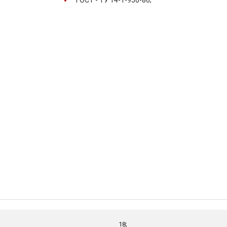
ГОСТ -
ТУ 14-1-950-86;
18;