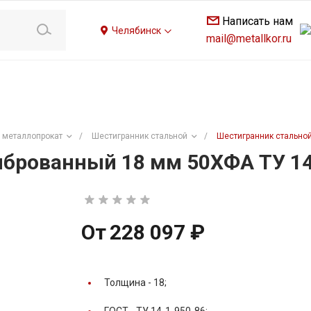
Написать нам
Челябинск
mail@metallkor.ru
 металлопрокат
/
Шестигранник стальной
/
Шестигранник стальной
брованный 18 мм 50ХФА ТУ 14
От
228 097 ₽
Толщина -
18;