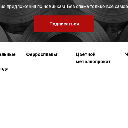
шие предложения по новинкам. Без спама только все самое
Подписаться
ельные
Ферросплавы
Цветной
Ч
металлопрокат
вода