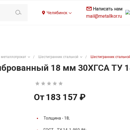
Написать нам
Челябинск
mail@metallkor.ru
 металлопрокат
/
Шестигранник стальной
/
Шестигранник стальной
брованный 18 мм 30ХГСА ТУ 1
От
183 157 ₽
Толщина -
18;