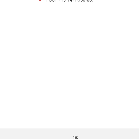
ГОСТ -
ТУ 14-1-950-86;
18;