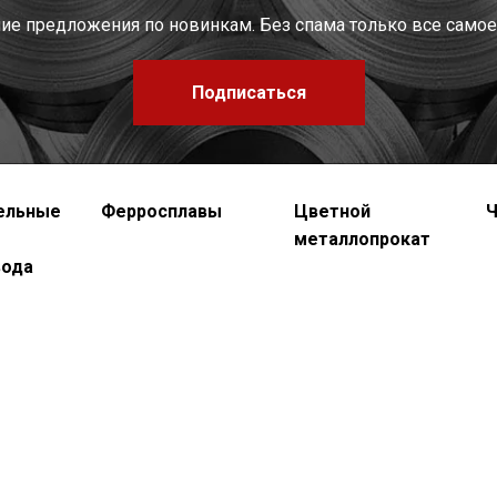
шие предложения по новинкам. Без спама только все самое
Подписаться
ельные
Ферросплавы
Цветной
Ч
металлопрокат
вода