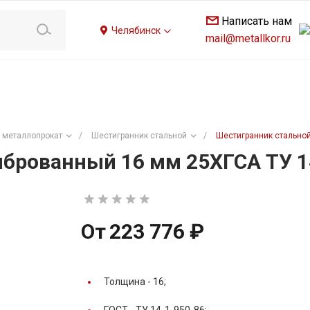
Написать нам
Челябинск
mail@metallkor.ru
 металлопрокат
/
Шестигранник стальной
/
Шестигранник стальной
брованный 16 мм 25ХГСА ТУ 1
От
223 776 ₽
Толщина -
16;