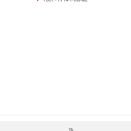
ГОСТ -
ТУ 14-1-950-86;
16;