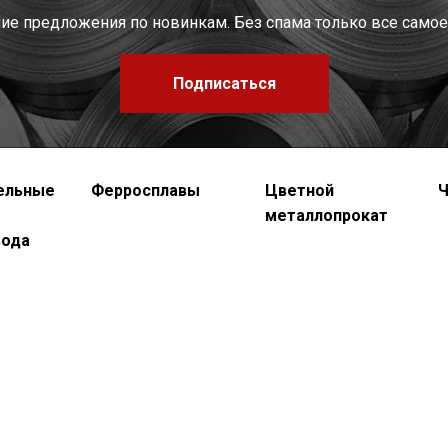
шие предложения по новинкам. Без спама только все самое
Подписаться
ельные
Ферросплавы
Цветной
Ч
металлопрокат
вода