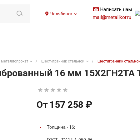
Написать нам
Челябинск
mail@metallkor.ru
 металлопрокат
/
Шестигранник стальной
/
Шестигранник стальной
брованный 16 мм 15Х2ГН2ТА Т
От
157 258 ₽
Толщина -
16;