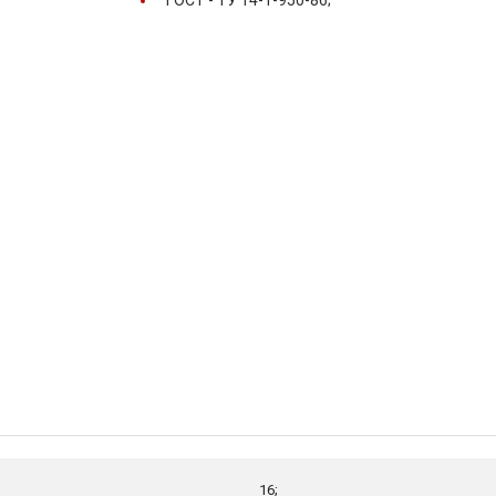
ГОСТ -
ТУ 14-1-950-86;
16;