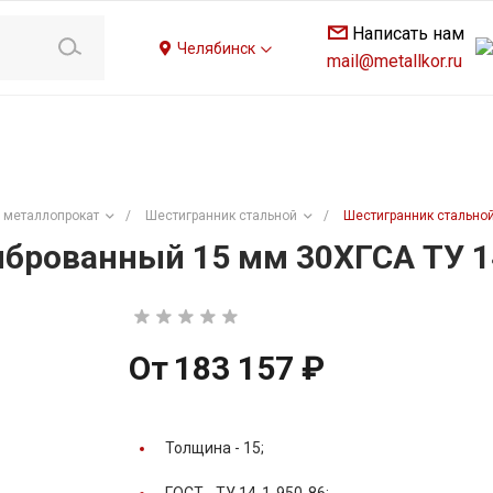
Написать нам
Челябинск
mail@metallkor.ru
 металлопрокат
/
Шестигранник стальной
/
Шестигранник стальной
брованный 15 мм 30ХГСА ТУ 1
От
183 157 ₽
Толщина -
15;