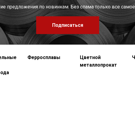
шие предложения по новинкам. Без спама только все самое
Подписаться
ельные
Ферросплавы
Цветной
Ч
металлопрокат
вода