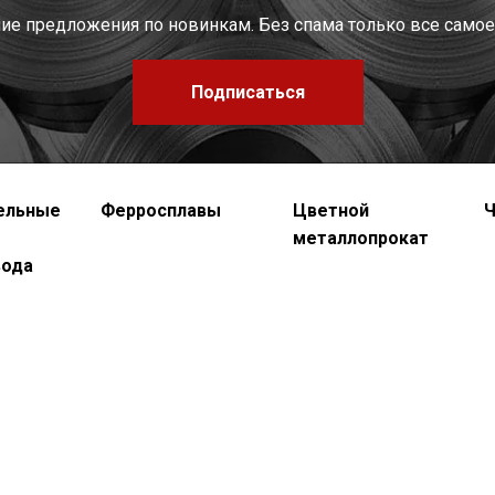
шие предложения по новинкам. Без спама только все самое
Подписаться
ельные
Ферросплавы
Цветной
Ч
металлопрокат
вода