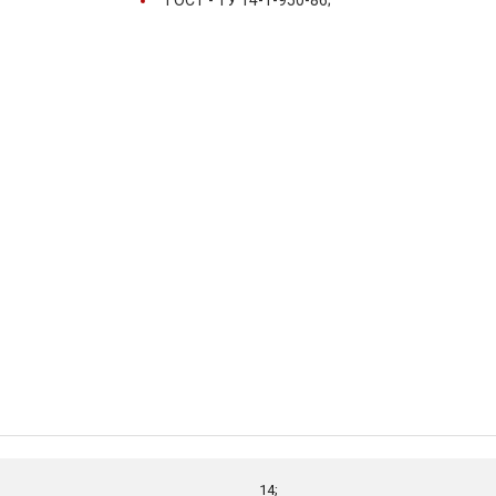
ГОСТ -
ТУ 14-1-950-86;
14;