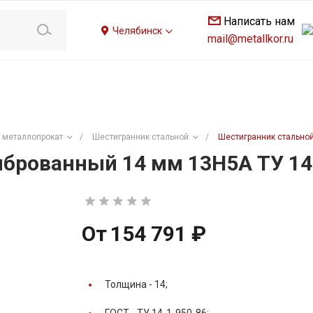
Написать нам
Челябинск
mail@metallkor.ru
 металлопрокат
/
Шестигранник стальной
/
Шестигранник стальной
брованный 14 мм 13Н5А ТУ 14
От
154 791 ₽
Толщина -
14;