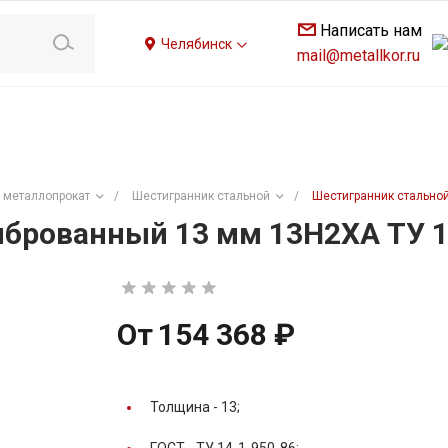
Написать нам
Челябинск
mail@metallkor.ru
 металлопрокат
/
Шестигранник стальной
/
Шестигранник стальной
брованный 13 мм 13Н2ХА ТУ 1
От
154 368 ₽
Толщина -
13;