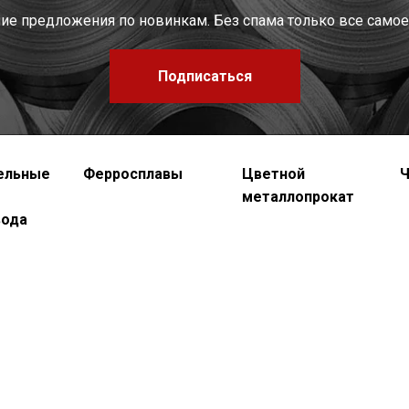
шие предложения по новинкам. Без спама только все самое
Подписаться
ельные
Ферросплавы
Цветной
Ч
металлопрокат
вода