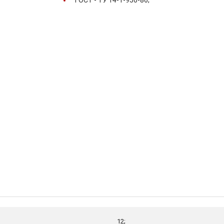
ГОСТ -
ТУ 14-1-950-86;
12;