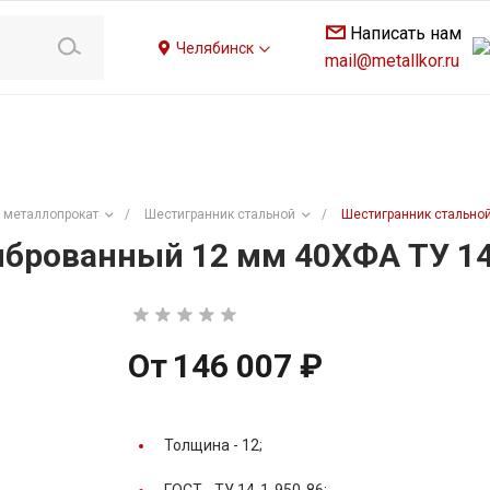
Написать нам
Челябинск
mail@metallkor.ru
 металлопрокат
/
Шестигранник стальной
/
Шестигранник стальной
брованный 12 мм 40ХФА ТУ 14
От
146 007 ₽
Толщина -
12;