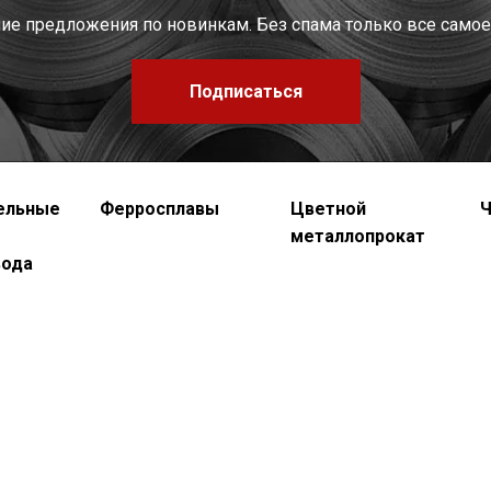
шие предложения по новинкам. Без спама только все самое
Подписаться
ельные
Ферросплавы
Цветной
Ч
металлопрокат
вода