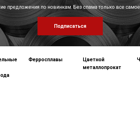
шие предложения по новинкам. Без спама только все самое
Подписаться
ельные
Ферросплавы
Цветной
Ч
металлопрокат
вода