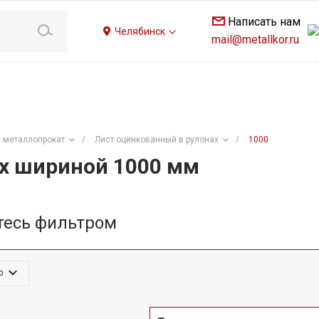
Написать нам
Челябинск
mail@metallkor.ru
 металлопрокат
/
Лист оцинкованный в рулонах
/
1000
ах шириной 1000 мм
тесь фильтром
р