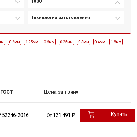
1000
Технология изготовления
мм
0.2мм
1.25мм
0.6мм
0.25мм
0.3мм
0.4мм
1.8мм
мм
750мм
800мм
850мм
900мм
950мм
1000мм
т20
Ст30
Ст40
08пс
08кп
Ст10
Ст15
Ст20
Ст30
ГОСТ
Цена за тонну
Купить
Р 52246-2016
121 491 ₽
От