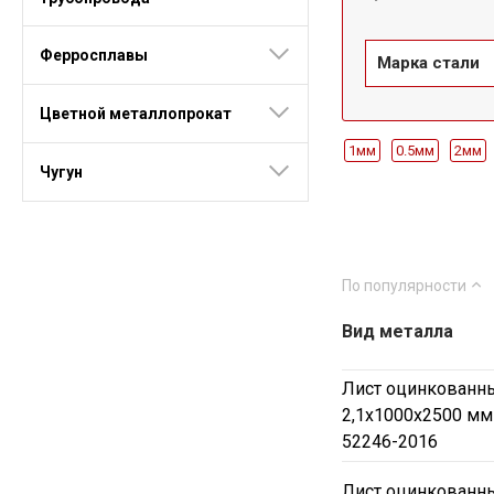
Ферросплавы
Марка стали
Цветной металлопрокат
1мм
0.5мм
2мм
Чугун
0.35мм
0.9мм
3.
1100мм
1200мм
Ст40
Холодноката
По популярности
Вид металла
Лист оцинкованны
2,1х1000х2500 мм
52246-2016
Лист оцинкованны