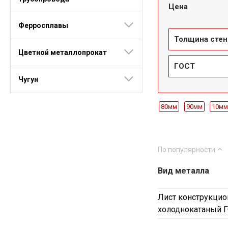
Цена
Ферросплавы
Толщина стен
Цветной металлопрокат
ГОСТ
Чугун
80мм
90мм
10мм
100мм
110мм
12
190мм
2,5мм
24
По популярности
1600мм
1700мм
Вид металла
3200мм
3400мм
1.4мм
1.6мм
1.7
Лист конструкцио
СТ45
СТ65Г
20ХГ
холоднокатаный Г
Ст25
25ХГТ
30ХГ