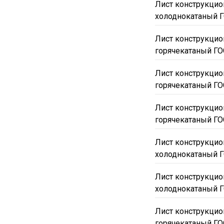
Лист конструкцио
60С2А
10895
108
холоднокатаный Г
50x1500x6000
100х
100х1500х6000
105
Лист конструкцио
горячекатаный ГО
10х2000х6700
110х
110х1500х6000
110
Лист конструкцио
120х1500х6000
120
горячекатаный ГО
12х2000х6000
12х2
Лист конструкцио
130х2000х1690
130
горячекатаный ГО
140х1500х1810
140
Лист конструкци
145х1500х5320
145
холоднокатаный Г
150х1500х1020
150
160х1500х1140
160
Лист конструкци
холоднокатаный Г
160х2000х1870
160
16х2000х6000
170х
Лист конструкци
180х1560х4000
180
горячекатаный ГО