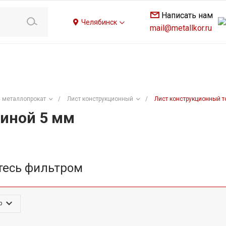
Написать нам
Челябинск
mail@metallkor.ru
 металлопрокат
/
Лист конструкционный
/
Лист конструкционный 
иной 5 мм
тесь фильтром
р