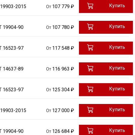
10880
АРМКО
10Г2С1
Горячекатаный
Холоднокатаный
Купить
 19903-2015
107 779 ₽
От
Купить
Т 19904-90
107 780 ₽
От
Купить
Т 16523-97
117 548 ₽
От
Купить
Т 14637-89
116 963 ₽
От
Купить
Т 16523-97
125 304 ₽
От
Купить
 19903-2015
127 000 ₽
От
Купить
Т 19904-90
126 684 ₽
От