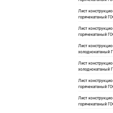
190х2000х3540
2,5
Лист конструкци
24х2000х6000
25х1
горячекатаный ГО
30х1500х5700
30х1
Лист конструкци
40х1500х6100
40х2
горячекатаный ГО
50х1500х4800
50х1
Лист конструкцио
5х1000х2500
5х125
холоднокатаный Г
65х1500х5800
65х1
75х1500х1030
75х1
Лист конструкцио
холоднокатаный Г
80х2000х3030
80х2
90х1300х2900
90х1
Лист конструкцио
10x1500x6000
10x2
горячекатаный ГО
5x1400x6000
5x150
Лист конструкцио
90x1500x6000
90x2
горячекатаный ГО
13ХФА
15ХМ
15