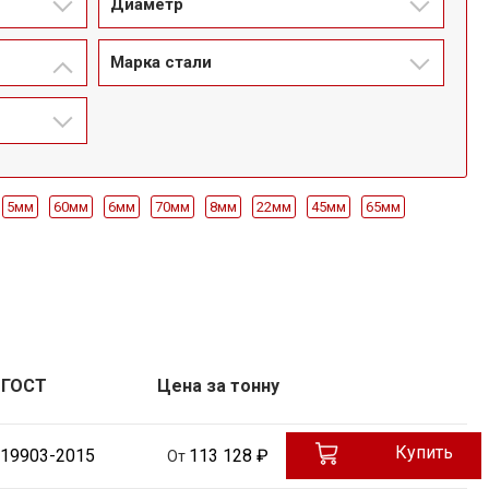
Диаметр
Марка стали
5мм
60мм
6мм
70мм
8мм
22мм
45мм
65мм
36мм
75мм
85мм
95мм
145мм
155мм
170мм
180мм
1.5мм
1мм
2.5мм
1250мм
1400мм
1420мм
1500мм
2500мм
2600мм
2700мм
2800мм
2900мм
3000мм
5мм
0.65мм
0.6мм
0.75мм
0.7мм
0.9мм
1.1мм
1.3мм
4.5мм
4.8мм
65Г
20Х
30ХГСА
40Х
СТ50
СТ20
СТ35
ГОСТ
Цена за тонну
15Х5М
17Г1С
18ХГТ
18Х2Н4МА
Ст20
20Х2Н4А
20ЮЧ
Х2Н2МА
38ХС
38ХМ
40ХН
40ХН2МА
40ХФА
45Х
Купить
 19903-2015
113 128 ₽
От
25x1500x6000
30x2000x6000
40x1500x6000
45x1500x6000