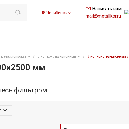
Написать нам
Челябинск
mail@metallkor.ru
 металлопрокат
/
Лист конструкционный
/
Лист конструкционный 
00х2500 мм
тесь фильтром
р