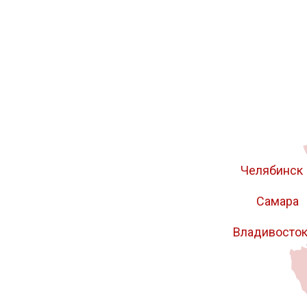
50x1500x6000
100х
100х1500х6000
105
10х2000х6700
110х
110х1500х6000
110
120х1500х6000
120
12х2000х6000
12х2
130х2000х1690
130
140х1500х1810
140
Челябинск
145х1500х5320
145
Самара
150х1500х1020
150
160х1500х1140
160
Владивосто
160х2000х1870
160
16х2000х6000
170х
180х1560х4000
180