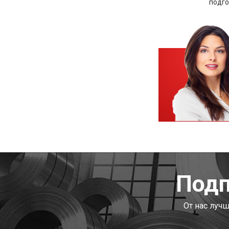
подго
Подп
От нас луч