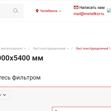
Написать нам
Челябинск
mail@metallkor.ru
 металлопрокат
/
Лист конструкционный
/
Лист конструкционный 
000х5400 мм
тесь фильтром
р