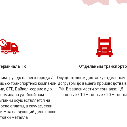
х1000х2200
20х1500х4000
20х1500х4500
20х1500х4800
20х1500х50
400х6000
25х1500х6000
25х1500х6300
25х1900х6000
25х2000х590
500х5800
30х1500х6000
30х2000х6000
30х2000х6200
32х1500х770
000х6000
45х1500х5000
45х1500х5900
45х1500х6000
45х2000х600
500х5700
50х1500х5900
50х1500х6000
50х1900х6000
50х1950х600
0х2500
60х1500х2600
60х1500х5700
60х1500х5800
60х1500х5900
500х6000
6x1000х2000
6х1250х2500
70х1200х4000
70х1200х4200
500х6000
75х2000х4500
7х1000х2500
80х1500х1070
80х1500х2700
терминала ТК
Отдельным транспорт
000х6000
85х1500х7300
85х1500х8000
8x1000х2000
8х1000х2000
им груз до вашего города /
Осуществляем доставку отдельным 
500х3300
90х1500х3970
90х1500х4200
90х1500х4300
90х1500х600
мощью транспортных компаний
догрузом до вашего производства в
и, GTD, Байкал-сервис и др.
РФ. В зависимости от тоннажа: 1,5 –
000x6000
14x1500x6000
30x1500x5500
30x1500x6000
30x1500x800
терминала удобной вам
тонные / 10 – тонные / 20 – тонн
0x6000
60x1500x6000
6x1400x6000
6x1500x6000
70x1500x6000
8
мпании осуществляется на
сле оплаты, в случае, если
000x6000
65Г
20Х
30ХГСА
40Х
СТ50
СТ20
СТ35
СТ45
С
ки – на следующий день после
Х5М
17Г1С
18ХГТ
18Х2Н4МА
Ст20
20Х2Н4А
20ЮЧ
Ст25
товки металла.
МА
38ХС
38ХМ
40ХН
40ХН2МА
40ХФА
45Х
60С2А
10895