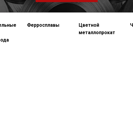
ельные
Ферросплавы
Цветной
Ч
металлопрокат
вода