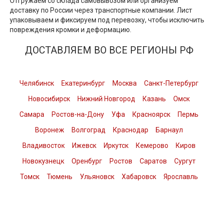
Отгружаем со склада самовывозом или организуем
доставку по России через транспортные компании. Лист
упаковываем и фиксируем под перевозку, чтобы исключить
повреждения кромки и деформацию.
ДОСТАВЛЯЕМ ВО ВСЕ РЕГИОНЫ РФ
Челябинск
Екатеринбург
Москва
Санкт-Петербург
Новосибирск
Нижний Новгород
Казань
Омск
Самара
Ростов-на-Дону
Уфа
Красноярск
Пермь
Воронеж
Волгоград
Краснодар
Барнаул
Владивосток
Ижевск
Иркутск
Кемерово
Киров
Новокузнецк
Оренбург
Ростов
Саратов
Сургут
Томск
Тюмень
Ульяновск
Хабаровск
Ярославль