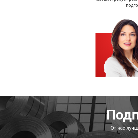
подго
Подп
От нас луч