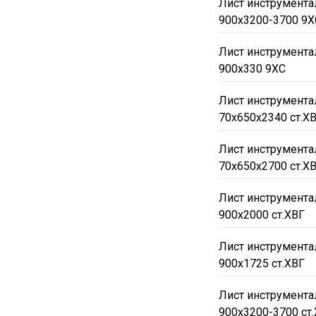
Лист инструмента
900х3200-3700 9Х
70x800-900х2800-3700
80x700-800х3010
8x
Лист инструмента
90x700-800х2700-3200
900х330 9ХС
1250
1400
1420
Лист инструмента
4000
4200
4400
70x650х2340 ст.Х
4.8
9ХС
У10А
Лист инструмента
Р9М4К8
Горячекат
70x650х2700 ст.Х
Лист инструмента
900х2000 ст.ХВГ
Лист инструмента
900х1725 ст.ХВГ
Лист инструмента
900х3200-3700 ст