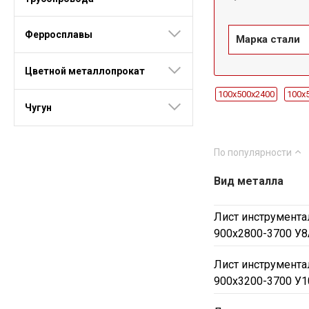
Ферросплавы
Марка стали
Цветной металлопрокат
100x500х2400
100x
Чугун
10x1500х340
10x15
12x1500х400
12x15
По популярности
16x1500х2220
16x1
Вид металла
20x1500х6000
20x1
30x1500х2230
30x1
Лист инструмента
3x1000х2000
3x950
900х2800-3700 У8
45x1000-1300х2000
Лист инструмента
50x550-650х3000-4000
900х3200-3700 У1
60x1000-1100х1270
6x1500х1000
6x150