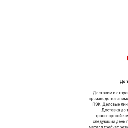
До 
Доставим и отправ
производства с по
ПЭК, Деловые лини
Доставка до 
транспортной ко
следующий день по
металл требует рез