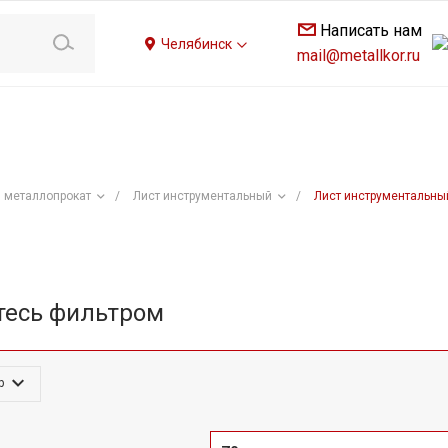
Написать нам
Челябинск
mail@metallkor.ru
 металлопрокат
/
Лист инструментальный
/
Лист инструментальны
тесь фильтром
р