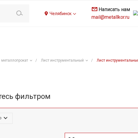
Написать нам
Челябинск
mail@metallkor.ru
 металлопрокат
/
Лист инструментальный
/
Лист инструментальный
тесь фильтром
р