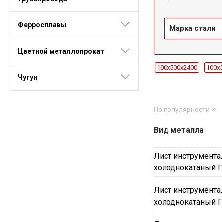
Ферросплавы
Марка стали
Цветной металлопрокат
100x500х2400
100x
Чугун
10x1500х340
10x15
12x1500х400
12x15
По популярности
16x1500х2220
16x1
Вид металла
20x1500х6000
20x1
30x1500х2230
30x1
Лист инструмент
3x1000х2000
3x950
холоднокатаный Г
45x1000-1300х2000
Лист инструмент
50x550-650х3000-4000
холоднокатаный Г
60x1000-1100х1270
6x1500х1000
6x150