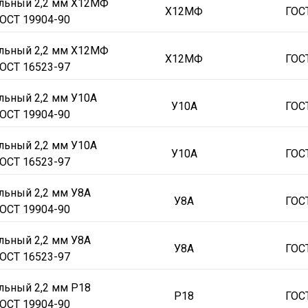
альный 2,2 мм Х12МФ
Х12МФ
ГОС
ОСТ 19904-90
70x800-900х3200-3700
70x800-900х330
80x700-800х1170
80x700-
1500х1570
8x1500х1970
8x1500х260
8x1500х380
8x1500х3990
8
альный 2,2 мм Х12МФ
Х12МФ
ГОС
3
4
5
6
8
10
12
25
30
35
45
50
60
70
80
ОСТ 16523-97
1500
1600
1700
1800
1900
2000
2100
2200
2300
2400
льный 2,2 мм У10А
У10А
ГОС
7
0.35
0.45
0.4
0.55
0.65
0.6
0.75
0.7
0.9
1.1
1.3
ОСТ 19904-90
У8А
ХВГ
12Х1МФ
4Х5В2ФС
4Х5МФС
4Х5МФ1С
5ХНМ
6Х6В
льный 2,2 мм У10А
аный
Холоднокатаный
У10А
ГОС
ОСТ 16523-97
льный 2,2 мм У8А
У8А
ГОС
ОСТ 19904-90
льный 2,2 мм У8А
У8А
ГОС
ОСТ 16523-97
льный 2,2 мм Р18
Р18
ГОС
ОСТ 19904-90