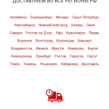
ДОСТАВЛЯЕМ ВО ВСЕ РЕГИОНЫ РФ
Челябинск
Екатеринбург
Москва
Санкт-Петербург
Новосибирск
Нижний Новгород
Казань
Омск
Самара
Ростов-на-Дону
Уфа
Красноярск
Пермь
Воронеж
Волгоград
Краснодар
Барнаул
Владивосток
Ижевск
Иркутск
Кемерово
Киров
Новокузнецк
Оренбург
Ростов
Саратов
Сургут
Томск
Тюмень
Ульяновск
Хабаровск
Ярославль