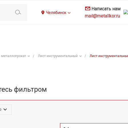
Написать нам
Челябинск
mail@metallkor.ru
 металлопрокат
/
Лист инструментальный
/
Лист инструментальный
тесь фильтром
р