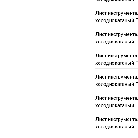
70x800-900х2800-3700
Лист инструмент
80x700-800х3010
8x
холоднокатаный Г
90x700-800х2700-3200
Лист инструмент
1250
1400
1420
холоднокатаный Г
4000
4200
4400
Лист инструмента
4.8
9ХС
У10А
холоднокатаный Г
Р9М4К8
Горячекат
Лист инструмента
холоднокатаный Г
Лист инструмента
холоднокатаный Г
Лист инструмента
холоднокатаный Г