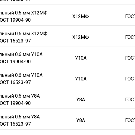
70x800-900х3200-3700
70x800-900х330
80x700-800х1170
80x700-
альный 0,6 мм Х12МФ
Х12МФ
ГОС
1500х1570
8x1500х1970
8x1500х260
8x1500х380
8x1500х3990
8
ОСТ 19904-90
3
4
5
6
8
10
12
25
30
35
45
50
60
70
80
альный 0,6 мм Х12МФ
Х12МФ
ГОС
1500
1600
1700
1800
1900
2000
2100
2200
2300
2400
ОСТ 16523-97
7
0.35
0.45
0.4
0.55
0.65
0.6
0.75
0.7
0.9
1.1
1.3
льный 0,6 мм У10А
У8А
ХВГ
12Х1МФ
4Х5В2ФС
4Х5МФС
4Х5МФ1С
5ХНМ
6Х6В
У10А
ГОС
ОСТ 19904-90
аный
Холоднокатаный
льный 0,6 мм У10А
У10А
ГОС
ОСТ 16523-97
льный 0,6 мм У8А
У8А
ГОС
ОСТ 19904-90
льный 0,6 мм У8А
У8А
ГОС
ОСТ 16523-97