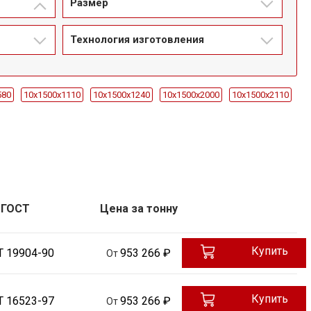
Размер
Технология изготовления
580
10x1500х1110
10x1500х1240
10x1500х2000
10x1500х2110
12x1500х270
12x1500х3690
12x1500х380
12x1500х385
0х3750
14x1500х4470
14x1500х6000
14x1500х680
0
20x1500х5300-5500
20x1500х5300-5700
20x1500х5500-5700
000
2x1000х1900
2x1000х2000
30x1500х1520
30x1500х1655
500-5000
35x1200-1300х4000-4500
35x1200-1500х300
ГОСТ
Цена за тонну
90
40x1200-1300х3500-4000
40x1200-1300х600
50x1000-1100х3500-4000
50x1000-1100х520
50x550-650х1680
Купить
Т 19904-90
953 266 ₽
От
500х845
60x1000-1100х1100
60x1000-1100х1260
90
60x550-650х3000-4000
60x650х3200
60x650х540
Купить
Т 16523-97
953 266 ₽
От
х2340
70x650х2700
70x800-900х1725
70x800-900х2000